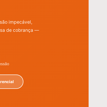
ssão impecável,
esa de cobrança —
essão
rencial