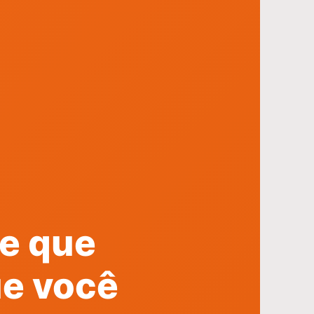
e que
ue você