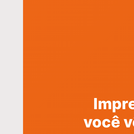
Impr
você v