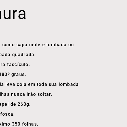
hura
 como capa mole e lombada ou
bada quadrada.
ra fascículo.
180º graus.
da leva cola em toda sua lombada
lhas nunca irão soltar.
pel de 260g.
 fosca.
ximo 350 folhas.